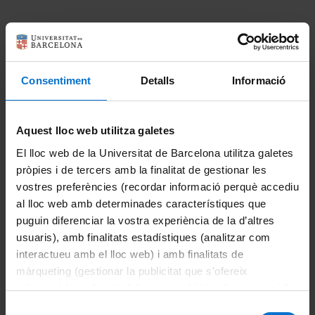
Contacto
Consentiment
Detalls
Informació
Aquest lloc web utilitza galetes
Escola d’Idiomes Moderns
El lloc web de la Universitat de Barcelona utilitza galetes
eim.ub.edu
pròpies i de tercers amb la finalitat de gestionar les
vostres preferències (recordar informació perquè accediu
Gran Via de les Corts Catalanes, 582
al lloc web amb determinades característiques que
08011 Barcelona (España)
puguin diferenciar la vostra experiència de la d’altres
usuaris), amb finalitats estadístiques (analitzar com
+34 934 035 344
interactueu amb el lloc web) i amb finalitats de
màrqueting (gestionar la publicitat que s’ofereix
adequant-la en funció dels vostres hàbits de navegació).
Per obtenir més informació sobre les galetes podeu
Selecció